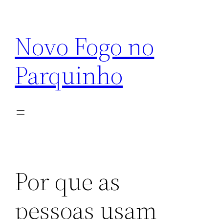
Pular
para
Novo Fogo no
o
conteúdo
Parquinho
Por que as
pessoas usam