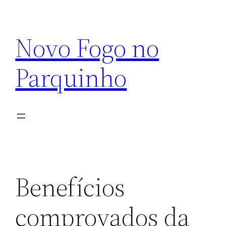
Pular
para
Novo Fogo no
o
conteúdo
Parquinho
Benefícios
comprovados da