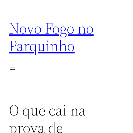
Pular
para
Novo Fogo no
o
conteúdo
Parquinho
O que cai na
prova de