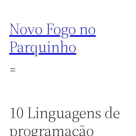
Pular
para
Novo Fogo no
o
conteúdo
Parquinho
10 Linguagens de
programação