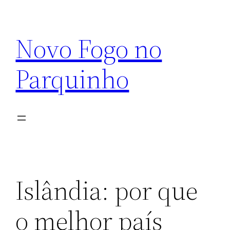
Pular
para
Novo Fogo no
o
conteúdo
Parquinho
Islândia: por que
o melhor país