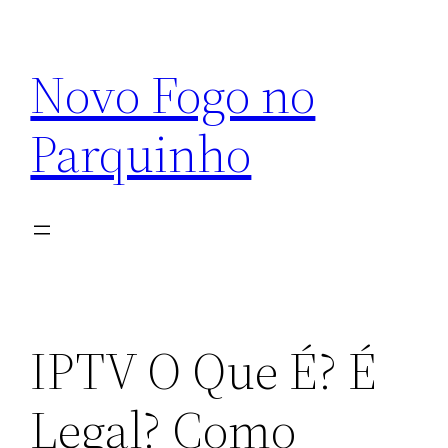
Pular
para
Novo Fogo no
o
conteúdo
Parquinho
IPTV O Que É? É
Legal? Como