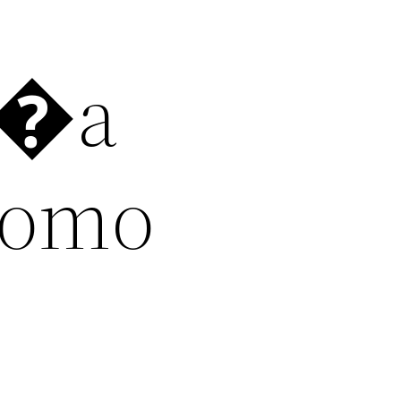
n�a
 Como