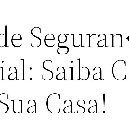
 de Segura
ial: Saiba
 Sua Casa!