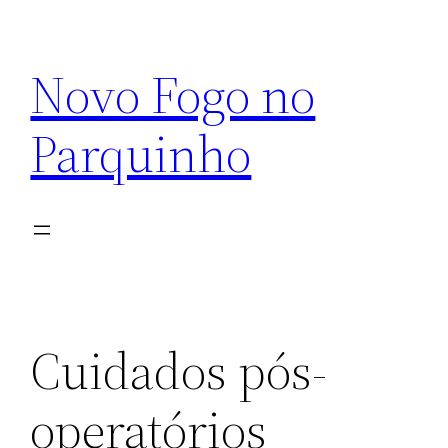
Pular
para
Novo Fogo no
o
conteúdo
Parquinho
Cuidados pós-
operatórios