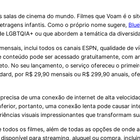
res salas de cinema do mundo. Filmes que Voam é o si
metragens infantis. Como o próprio nome sugere,
Blu
de LGBTQIA+ ou que abordem a temática da diversid
 mensais, inclui todos os canais ESPN, qualidade d
se conteúdo pode ser acessado gratuitamente, com a
eto. No seu lançamento, o serviço ofereceu o primei
dard, por R$ 29,90 mensais ou R$ 299,90 anuais, ofer
cê precisa de uma conexão de internet de alta veloci
ferior, portanto, uma conexão lenta pode causar int
ências visuais impressionantes que transformam sua
odos os filmes, além de todas as opções de onde assi
á disponível para streaming, aluguel ou compra, incl