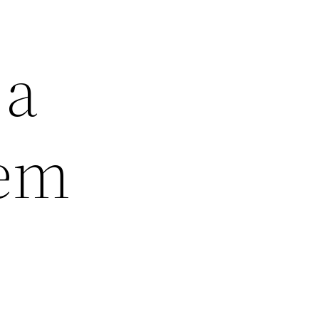
 a
 em