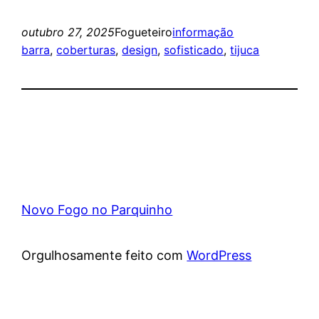
outubro 27, 2025
Fogueteiro
informação
barra
, 
coberturas
, 
design
, 
sofisticado
, 
tijuca
Novo Fogo no Parquinho
Orgulhosamente feito com
WordPress