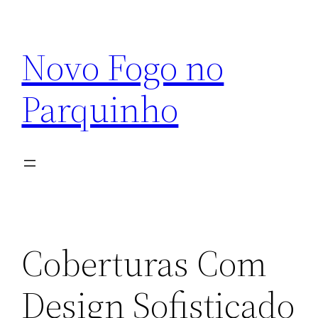
Pular
para
Novo Fogo no
o
conteúdo
Parquinho
Coberturas Com
Design Sofisticado