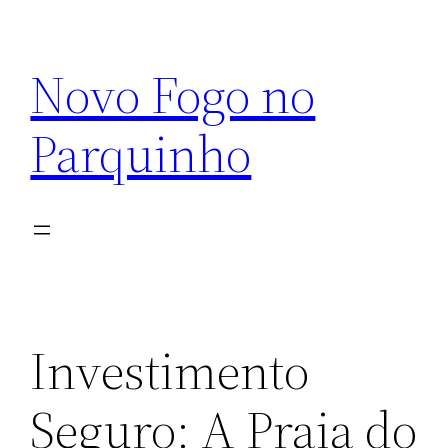
Pular
para
Novo Fogo no
o
conteúdo
Parquinho
Investimento
Seguro: A Praia do