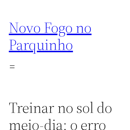
Pular
para
Novo Fogo no
o
conteúdo
Parquinho
Treinar no sol do
meio-dia: o erro