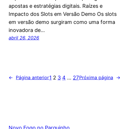
apostas e estratégias digitais. Raízes e
Impacto dos Slots em Versão Demo Os slots
em versão demo surgiram como uma forma
inovadora de…
abril 26, 2026
1
2
3
4
…
27
←
Página anterior
Próxima página
→
Novo Fogo no Parquinho