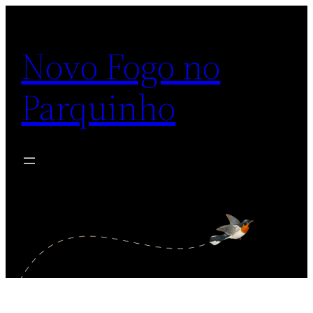
Pular
para
Novo Fogo no
o
conteúdo
Parquinho