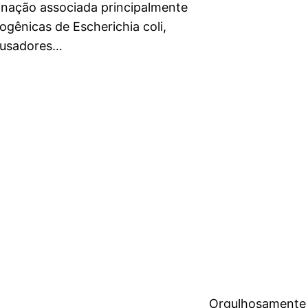
inação associada principalmente
gênicas de Escherichia coli,
ausadores…
Orgulhosamente