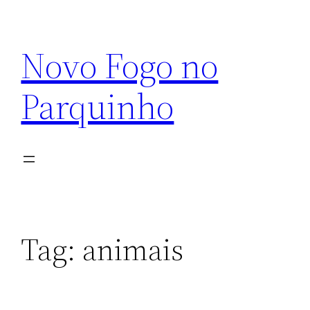
Pular
para
Novo Fogo no
o
conteúdo
Parquinho
Tag:
animais