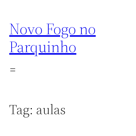
Pular
para
Novo Fogo no
o
conteúdo
Parquinho
Tag:
aulas