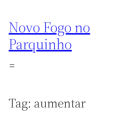
Pular
para
Novo Fogo no
o
conteúdo
Parquinho
Tag:
aumentar