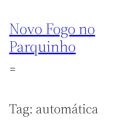
Pular
para
Novo Fogo no
o
conteúdo
Parquinho
Tag:
automática