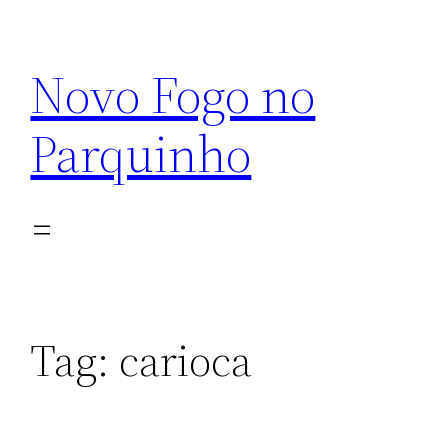
Pular
para
Novo Fogo no
o
conteúdo
Parquinho
Tag:
carioca