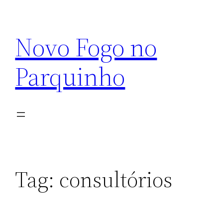
Pular
para
Novo Fogo no
o
conteúdo
Parquinho
Tag:
consultórios