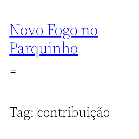
Pular
para
Novo Fogo no
o
conteúdo
Parquinho
Tag:
contribuição