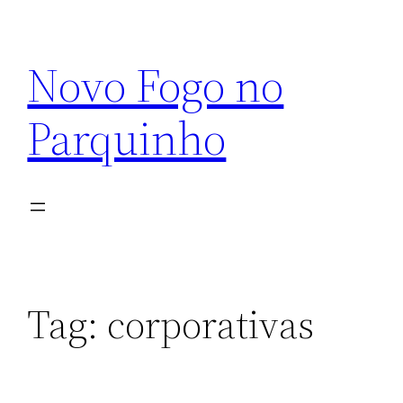
Pular
para
Novo Fogo no
o
conteúdo
Parquinho
Tag:
corporativas