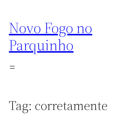
Pular
para
Novo Fogo no
o
conteúdo
Parquinho
Tag:
corretamente