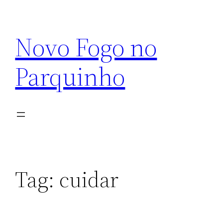
Pular
para
Novo Fogo no
o
conteúdo
Parquinho
Tag:
cuidar