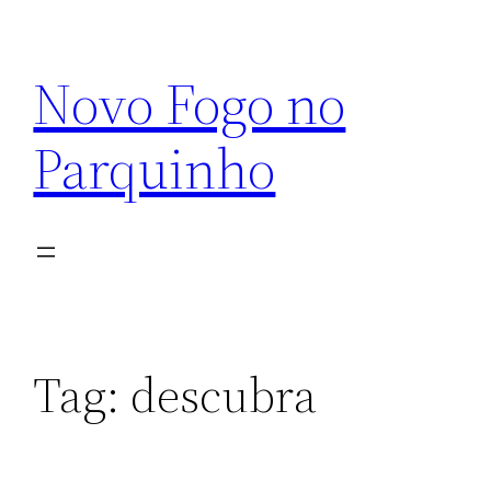
Pular
para
Novo Fogo no
o
conteúdo
Parquinho
Tag:
descubra