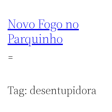
Pular
para
Novo Fogo no
o
conteúdo
Parquinho
Tag:
desentupidora