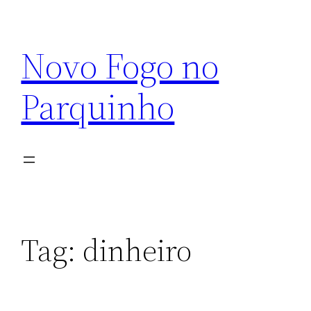
Pular
para
Novo Fogo no
o
conteúdo
Parquinho
Tag:
dinheiro