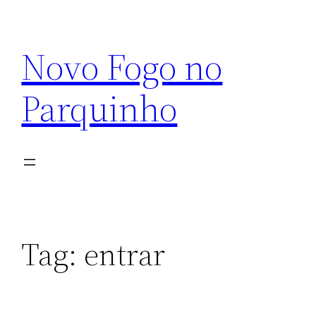
Pular
para
Novo Fogo no
o
conteúdo
Parquinho
Tag:
entrar