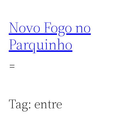
Pular
para
Novo Fogo no
o
conteúdo
Parquinho
Tag:
entre