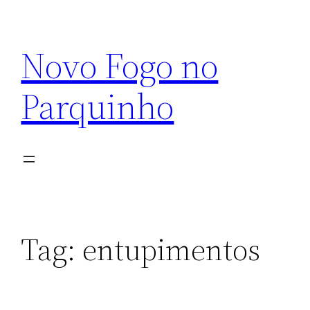
Pular
para
Novo Fogo no
o
conteúdo
Parquinho
Tag:
entupimentos