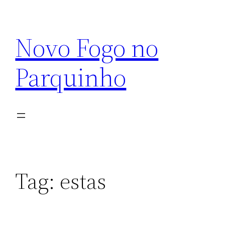
Pular
para
Novo Fogo no
o
conteúdo
Parquinho
Tag:
estas