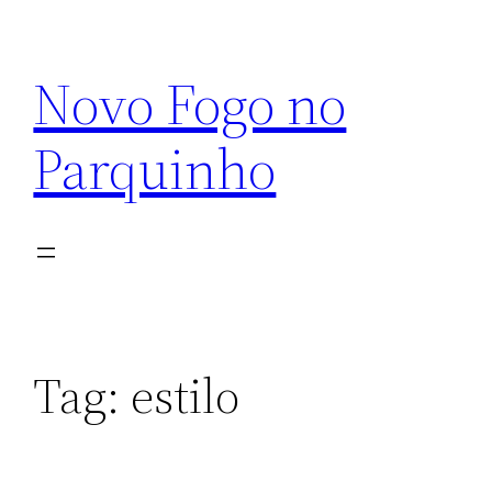
Pular
para
Novo Fogo no
o
conteúdo
Parquinho
Tag:
estilo