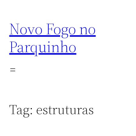
Pular
para
Novo Fogo no
o
conteúdo
Parquinho
Tag:
estruturas