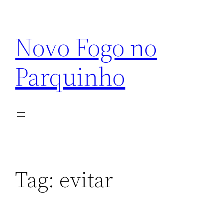
Pular
para
Novo Fogo no
o
conteúdo
Parquinho
Tag:
evitar