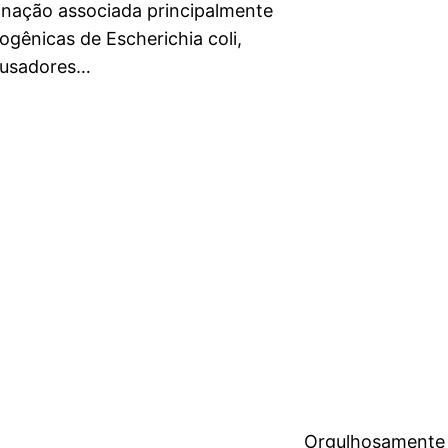
inação associada principalmente
gênicas de Escherichia coli,
ausadores…
Orgulhosamente