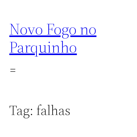
Pular
para
Novo Fogo no
o
conteúdo
Parquinho
Tag:
falhas