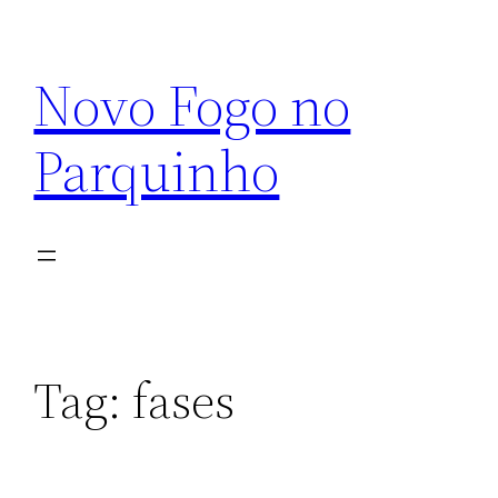
Pular
para
Novo Fogo no
o
conteúdo
Parquinho
Tag:
fases