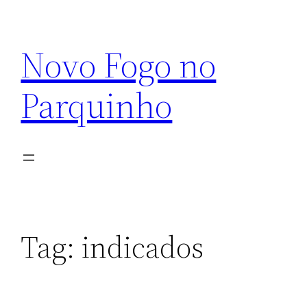
Pular
para
Novo Fogo no
o
conteúdo
Parquinho
Tag:
indicados