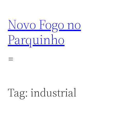
Pular
para
Novo Fogo no
o
conteúdo
Parquinho
Tag:
industrial