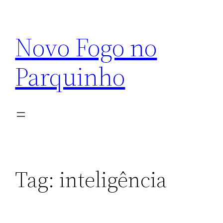
Pular
para
Novo Fogo no
o
conteúdo
Parquinho
Tag:
inteligência