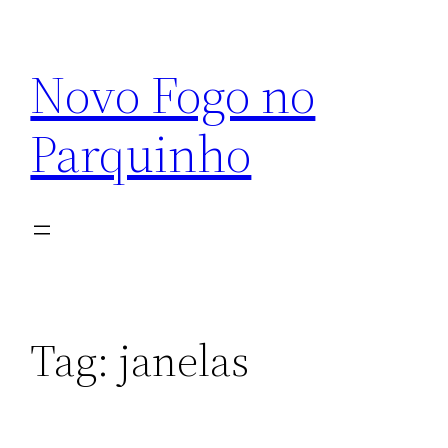
Pular
para
Novo Fogo no
o
conteúdo
Parquinho
Tag:
janelas