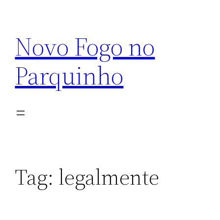
Pular
para
Novo Fogo no
o
conteúdo
Parquinho
Tag:
legalmente