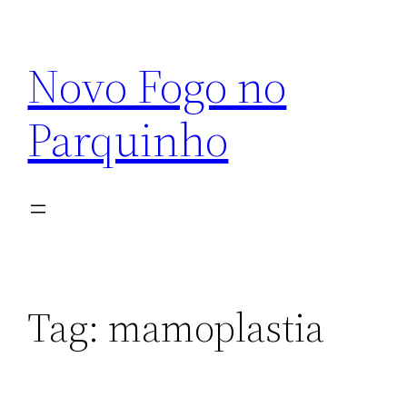
Pular
para
Novo Fogo no
o
conteúdo
Parquinho
Tag:
mamoplastia