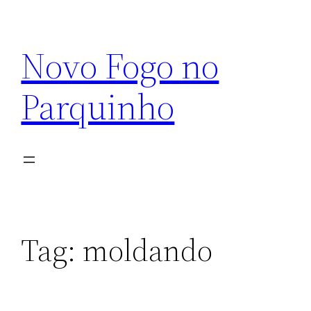
Pular
para
Novo Fogo no
o
conteúdo
Parquinho
Tag:
moldando