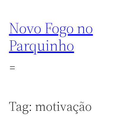
Pular
para
Novo Fogo no
o
conteúdo
Parquinho
Tag:
motivação