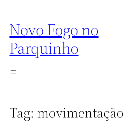
Pular
para
Novo Fogo no
o
conteúdo
Parquinho
Tag:
movimentação