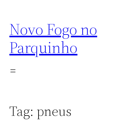
Pular
para
Novo Fogo no
o
conteúdo
Parquinho
Tag:
pneus