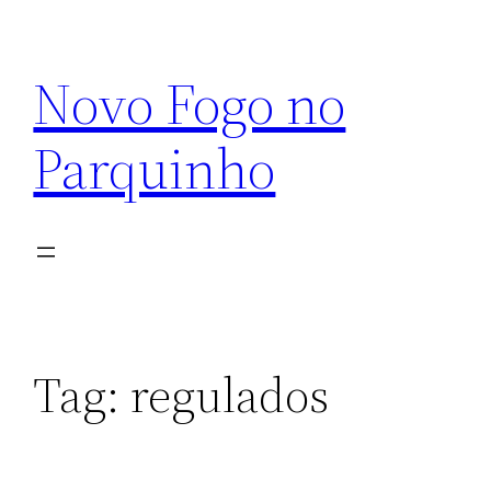
Pular
para
Novo Fogo no
o
conteúdo
Parquinho
Tag:
regulados