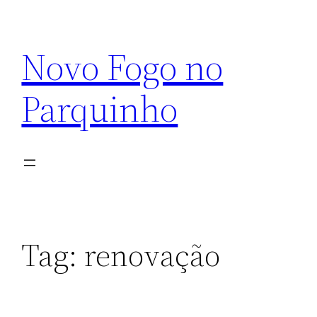
Pular
para
Novo Fogo no
o
conteúdo
Parquinho
Tag:
renovação