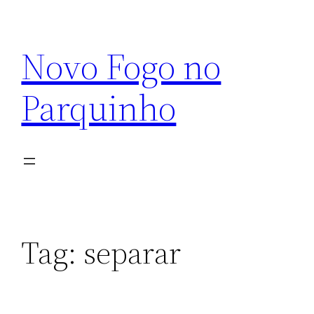
Pular
para
Novo Fogo no
o
conteúdo
Parquinho
Tag:
separar